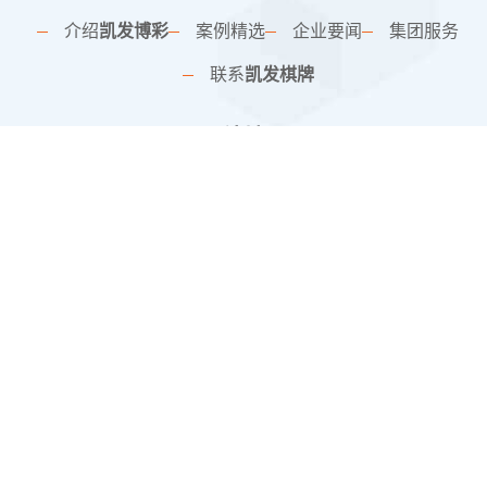
介绍
凯发博彩
案例精选
企业要闻
集团服务
联系
凯发棋牌
网站地图
SiteMap
联系方式
上海市徐汇区宜山路900号C座22楼
k8absorbing@att.net
19106879981