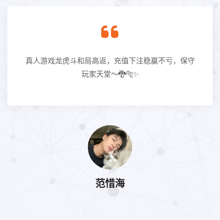
真人游戏龙虎斗和局高返，充值下注稳赢不亏，保守
玩家天堂～🐉🐅✨
范惜海